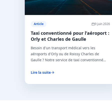
Article
9 juin 2026
Taxi conventionné pour l'aéroport :
Orly et Charles de Gaulle
Besoin d'un transport médical vers les
aéroports d'Orly ou de Roissy Charles de
Gaulle ? Notre service de taxi conventionné
assure vos trajets médicaux aéroportuaires en
Île-de-France.
Lire la suite