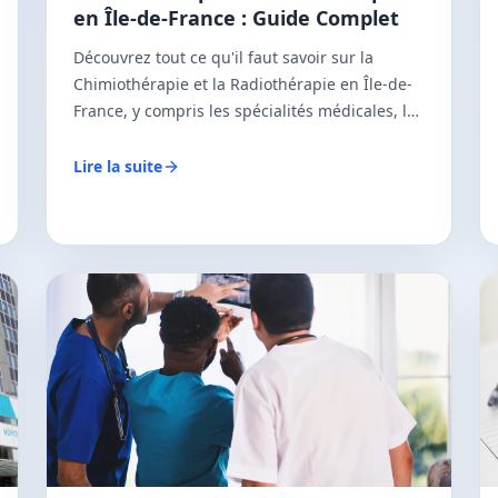
en Île-de-France : Guide Complet
Découvrez tout ce qu'il faut savoir sur la
Chimiothérapie et la Radiothérapie en Île-de-
France, y compris les spécialités médicales, les
modalités de prise en charge, et les services
de transport médical en taxi conventionné
Lire la suite
CPAM.