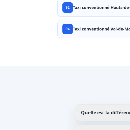
Taxi conventionné
Hauts-de-
92
Taxi conventionné
Val-de-Ma
94
Quelle est la différ