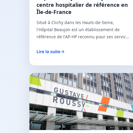
centre hospitalier de référence en
Île-de-France
Situé à Clichy dans les Hauts-de-Seine,
l'Hôpital Beaujon est un établissement de
référence de l'AP-HP reconnu pour ses services
de gastro-entérologie, hépatologie, chirurgie
digestive, cancérologie et médecine
Lire la suite
spécialisée.