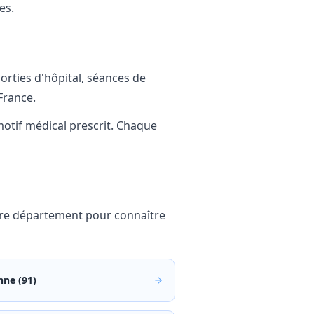
es.
rties d'hôpital, séances de
France.
 motif médical prescrit. Chaque
otre département pour connaître
nne (91)