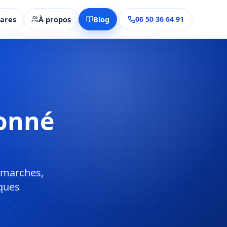
06 50 36 64 91
ares
À propos
Blog
ionné
émarches,
ques